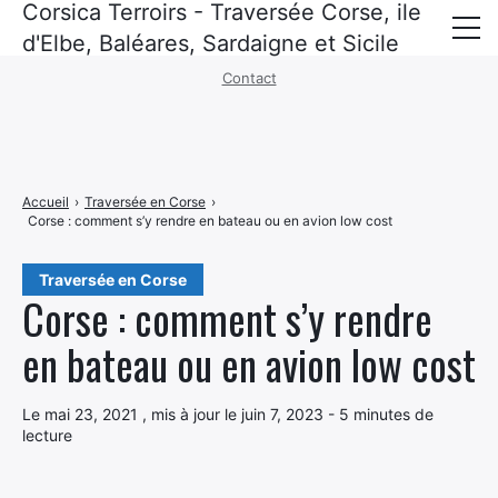
Corsica Terroirs - Traversée Corse, ile
Mentions légales
·
Politique de confidentialité
d'Elbe, Baléares, Sardaigne et Sicile
Contact
Corse
Baléares
Sardaigne
Accueil
›
Traversée en Corse
›
Corse : comment s’y rendre en bateau ou en avion low cost
Sicile
ile d’elbe
Traversée en Corse
Corse : comment s’y rendre
Croisières
en bateau ou en avion low cost
Recettes corses
Le mai 23, 2021 , mis à jour le juin 7, 2023 - 5 minutes de
Politique de confidentialité
lecture