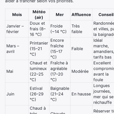
aider à trancher selon vos priorités.
×
Météo
Mois
Mer
Affluence
Conseil
(air)
Rechercher
Doux et
Randonné
Janvier –
Froide
Très
:
frais (8–
et villes, p
février
(~14 °C)
faible
16 °C)
la baignad
Encore
Idéal
Printanier
Mars –
fraîche
marche,
(15–21
Faible
avril
(15–17
amandiers
°C)
°C)
tarifs bas
Chaud et
Fraîche à
Excellent
lumineux
agréable
compromi
Mai
Modérée
(22–25
(17–20
avant la
°C)
°C)
foule
Longues
Estival
Baignable
journées,
Juin
(26–29
(21–24
En hausse
mer qui se
°C)
°C)
réchauffe
Chaud à
Réserver t
très
Chaude