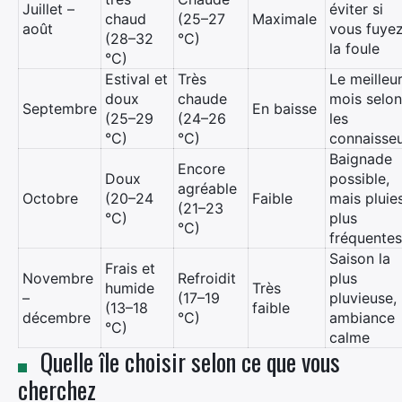
Juillet –
éviter si
chaud
(25–27
Maximale
août
vous fuye
(28–32
°C)
la foule
°C)
Estival et
Très
Le meilleu
doux
chaude
mois selon
Septembre
En baisse
(25–29
(24–26
les
°C)
°C)
connaisse
Baignade
Encore
Doux
possible,
agréable
Octobre
(20–24
Faible
mais pluie
(21–23
°C)
plus
°C)
fréquentes
Saison la
Frais et
Novembre
Refroidit
plus
humide
Très
–
(17–19
pluvieuse,
(13–18
faible
décembre
°C)
ambiance
°C)
calme
Quelle île choisir selon ce que vous
cherchez