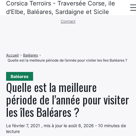
Corsica Terroirs - Traversée Corse, ile
Mentions légales
·
Politique de confidentialité
d'Elbe, Baléares, Sardaigne et Sicile
Contact
Corse
Baléares
Sardaigne
Accueil
›
Baléares
›
Quelle est la meilleure période de l’année pour visiter les îles Baléares ?
Sicile
ile d’elbe
Baléares
Quelle est la meilleure
Croisières
période de l’année pour visiter
Recettes corses
les îles Baléares ?
Politique de confidentialité
Le février 7, 2021 , mis à jour le août 6, 2026 - 10 minutes de
lecture