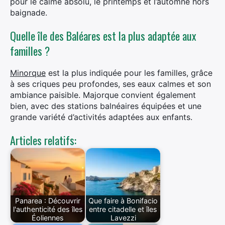
pour le calme absolu, le printemps et l’automne hors
baignade.
Quelle île des Baléares est la plus adaptée aux
familles ?
Minorque
est la plus indiquée pour les familles, grâce
à ses criques peu profondes, ses eaux calmes et son
ambiance paisible. Majorque convient également
bien, avec des stations balnéaires équipées et une
grande variété d’activités adaptées aux enfants.
Articles relatifs:
Panarea : Découvrir
Que faire à Bonifacio
l'authenticité des îles
entre citadelle et îles
Éoliennes
Lavezzi