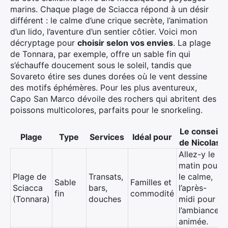
marins. Chaque plage de Sciacca répond à un désir
différent : le calme d’une crique secrète, l’animation
d’un lido, l’aventure d’un sentier côtier. Voici mon
décryptage pour
choisir selon vos envies
. La plage
de Tonnara, par exemple, offre un sable fin qui
s’échauffe doucement sous le soleil, tandis que
Sovareto étire ses dunes dorées où le vent dessine
des motifs éphémères. Pour les plus aventureux,
Capo San Marco dévoile des rochers qui abritent des
poissons multicolores, parfaits pour le snorkeling.
Le conseil
Plage
Type
Services
Idéal pour
de Nicolas
Allez-y le
matin pour
Plage de
Transats,
le calme,
Sable
Familles et
Sciacca
bars,
l’après-
fin
commodité
(Tonnara)
douches
midi pour
l’ambiance
animée.