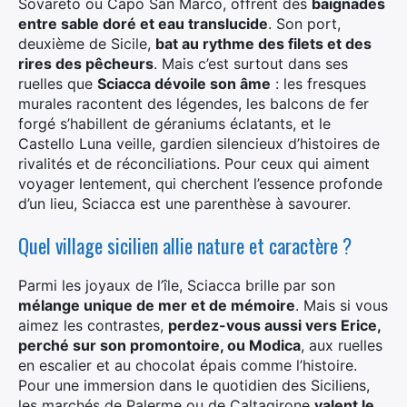
Sovareto ou Capo San Marco, offrent des
baignades
entre sable doré et eau translucide
. Son port,
deuxième de Sicile,
bat au rythme des filets et des
rires des pêcheurs
. Mais c’est surtout dans ses
ruelles que
Sciacca dévoile son âme
: les fresques
murales racontent des légendes, les balcons de fer
forgé s’habillent de géraniums éclatants, et le
Castello Luna veille, gardien silencieux d’histoires de
rivalités et de réconciliations. Pour ceux qui aiment
voyager lentement, qui cherchent l’essence profonde
d’un lieu, Sciacca est une parenthèse à savourer.
Quel village sicilien allie nature et caractère ?
Parmi les joyaux de l’île, Sciacca brille par son
mélange unique de mer et de mémoire
. Mais si vous
aimez les contrastes,
perdez-vous aussi vers Erice,
perché sur son promontoire, ou Modica
, aux ruelles
en escalier et au chocolat épais comme l’histoire.
Pour une immersion dans le quotidien des Siciliens,
les marchés de Palerme ou de Caltagirone
valent le