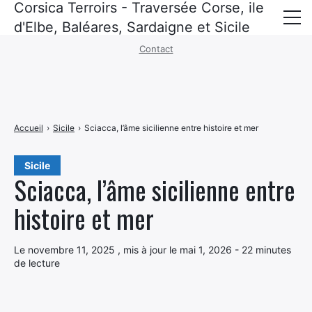
Corsica Terroirs - Traversée Corse, ile
Mentions légales
·
Politique de confidentialité
d'Elbe, Baléares, Sardaigne et Sicile
Contact
Corse
Baléares
Sardaigne
Accueil
›
Sicile
›
Sciacca, l’âme sicilienne entre histoire et mer
Sicile
Sicile
ile d’elbe
Sciacca, l’âme sicilienne entre
Croisières
histoire et mer
Recettes corses
Le novembre 11, 2025 , mis à jour le mai 1, 2026 - 22 minutes
Politique de confidentialité
de lecture