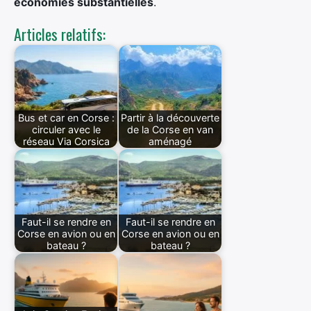
économies substantielles
.
Articles relatifs:
Bus et car en Corse :
Partir à la découverte
circuler avec le
de la Corse en van
réseau Via Corsica
aménagé
Faut-il se rendre en
Faut-il se rendre en
Corse en avion ou en
Corse en avion ou en
bateau ?
bateau ?