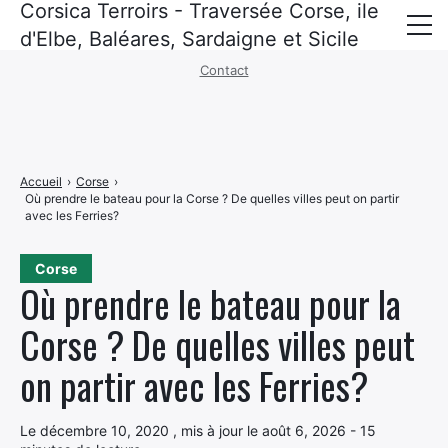
Corsica Terroirs - Traversée Corse, ile
Mentions légales
·
Politique de confidentialité
d'Elbe, Baléares, Sardaigne et Sicile
Contact
Corse
Baléares
Sardaigne
Accueil
›
Corse
›
Où prendre le bateau pour la Corse ? De quelles villes peut on partir
Sicile
avec les Ferries?
ile d’elbe
Corse
Où prendre le bateau pour la
Croisières
Corse ? De quelles villes peut
Recettes corses
on partir avec les Ferries?
Politique de confidentialité
Le décembre 10, 2020 , mis à jour le août 6, 2026 - 15