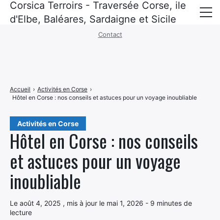
Corsica Terroirs - Traversée Corse, ile
Mentions légales
·
Politique de confidentialité
d'Elbe, Baléares, Sardaigne et Sicile
Contact
Corse
Baléares
Sardaigne
Accueil
›
Activités en Corse
›
Hôtel en Corse : nos conseils et astuces pour un voyage inoubliable
Sicile
ile d’elbe
Activités en Corse
Hôtel en Corse : nos conseils
Croisières
et astuces pour un voyage
Recettes corses
inoubliable
Politique de confidentialité
Le août 4, 2025 , mis à jour le mai 1, 2026 - 9 minutes de
lecture