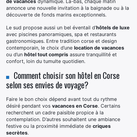
de vacances
dynamique. Là-bas, chaque matin
annonce une nouvelle invitation à la baignade ou à la
découverte de fonds marins exceptionnels.
Le sud propose aussi un bel éventail d’
hôtels de luxe
×
avec piscines panoramiques, spa et restaurants
gastronomiques. Entre tradition corse et design
Rechercher
contemporain, le choix d’une
location de vacances
:
ou d’un
hôtel tout compris
assure tranquillité et
confort, loin du tumulte quotidien.
Comment choisir son hôtel en Corse
selon ses envies de voyage?
Faire le bon choix dépend avant tout du rythme
désiré pendant vos
vacances en Corse
. Certains
recherchent un cadre paisible propice à la
contemplation. D’autres souhaitent une ambiance
festive ou la proximité immédiate de
criques
secrètes
.