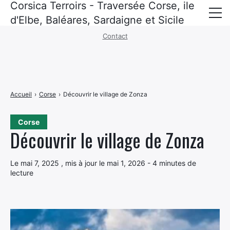
Corsica Terroirs - Traversée Corse, ile
Mentions légales
·
Politique de confidentialité
d'Elbe, Baléares, Sardaigne et Sicile
Contact
Corse
Baléares
Sardaigne
Accueil
›
Corse
›
Découvrir le village de Zonza
Sicile
Corse
ile d’elbe
Découvrir le village de Zonza
Croisières
Le mai 7, 2025 , mis à jour le mai 1, 2026 - 4 minutes de
Recettes corses
lecture
Politique de confidentialité