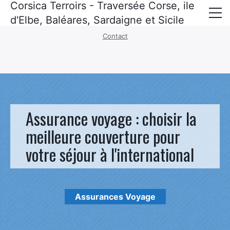
Corsica Terroirs - Traversée Corse, ile
Mentions légales
·
Politique de confidentialité
d'Elbe, Baléares, Sardaigne et Sicile
Contact
Corse
Baléares
Sardaigne
Sicile
Assurance voyage : choisir la
ile d’elbe
meilleure couverture pour
votre séjour à l'international
Croisières
Recettes corses
Politique de confidentialité
Assurances Voyage