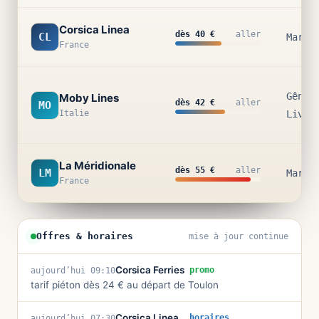
Corsica Linea
dès 40 €
aller
CL
Marse
France
Gênes
Moby Lines
dès 42 €
aller
MO
Italie
Livou
La Méridionale
dès 55 €
aller
LM
Marse
France
Offres & horaires
mise à jour continue
Corsica Ferries
promo
aujourd’hui 09:10
tarif piéton dès 24 € au départ de Toulon
Corsica Linea
horaires
aujourd’hui 07:30