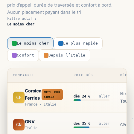
prix d’appel, durée de traversée et confort à bord.
Aucun placement payant dans le tri.
Filtre actif :
Le moins cher
Le moins cher
Le plus rapide
Confort
Depuis l’Italie
COMPAGNIE
PRIX DÈS
DÉPAR
Corsica
MEILLEUR
Nice 
dès 24 €
aller
CF
Ferries
CHOIX
Toulo
France · Italie
GNV
dès 35 €
aller
GN
Gênes
Italie