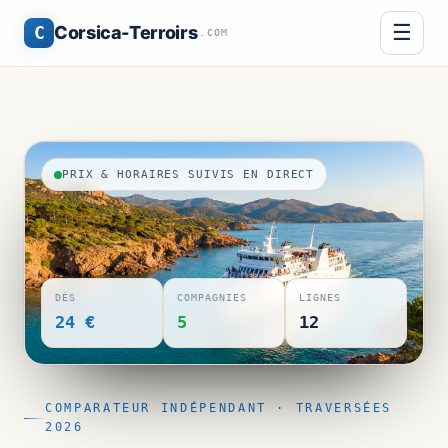
☰
C
Corsica-Terroirs
.COM
PRIX & HORAIRES SUIVIS EN DIRECT
DÈS
COMPAGNIES
LIGNES
24 €
5
12
COMPARATEUR INDÉPENDANT · TRAVERSÉES
2026