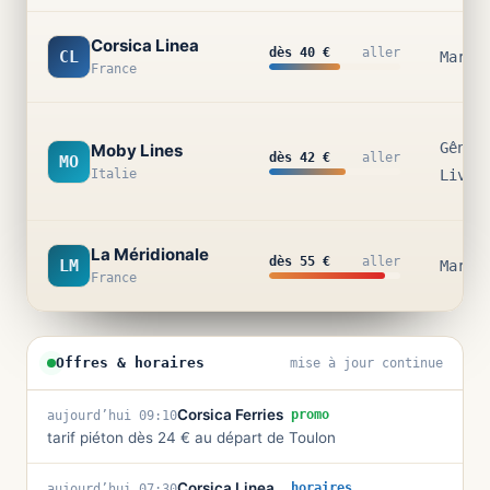
Corsica Linea
dès 40 €
aller
CL
Marse
France
Gênes
Moby Lines
dès 42 €
aller
MO
Italie
Livou
La Méridionale
dès 55 €
aller
LM
Marse
France
Offres & horaires
mise à jour continue
Corsica Ferries
promo
aujourd’hui 09:10
tarif piéton dès 24 € au départ de Toulon
Corsica Linea
horaires
aujourd’hui 07:30