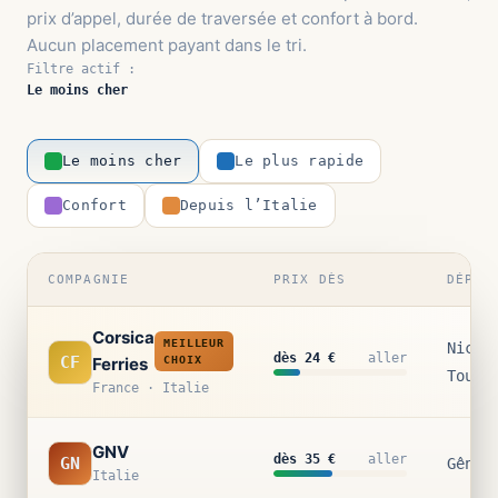
prix d’appel, durée de traversée et confort à bord.
Aucun placement payant dans le tri.
Filtre actif :
Le moins cher
Le moins cher
Le plus rapide
Confort
Depuis l’Italie
COMPAGNIE
PRIX DÈS
DÉPAR
Corsica
MEILLEUR
Nice 
dès 24 €
aller
CF
Ferries
CHOIX
Toulo
France · Italie
GNV
dès 35 €
aller
GN
Gênes
Italie