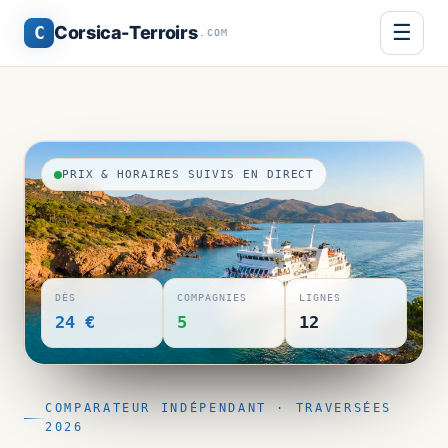
☰
C
Corsica-Terroirs
.COM
PRIX & HORAIRES SUIVIS EN DIRECT
DÈS
COMPAGNIES
LIGNES
24 €
5
12
COMPARATEUR INDÉPENDANT · TRAVERSÉES
2026